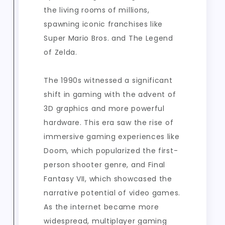
the living rooms of millions,
spawning iconic franchises like
Super Mario Bros. and The Legend
of Zelda.
The 1990s witnessed a significant
shift in gaming with the advent of
3D graphics and more powerful
hardware. This era saw the rise of
immersive gaming experiences like
Doom, which popularized the first-
person shooter genre, and Final
Fantasy VII, which showcased the
narrative potential of video games.
As the internet became more
widespread, multiplayer gaming