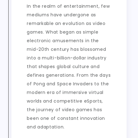
In the realm of entertainment, few
mediums have undergone as
remarkable an evolution as video
games. What began as simple
electronic amusements in the
mid-20th century has blossomed
into a multi-billion-dollar industry
that shapes global culture and
defines generations. From the days
of Pong and Space Invaders to the
modern era of immersive virtual
worlds and competitive eSports,
the journey of video games has
been one of constant innovation
and adaptation.