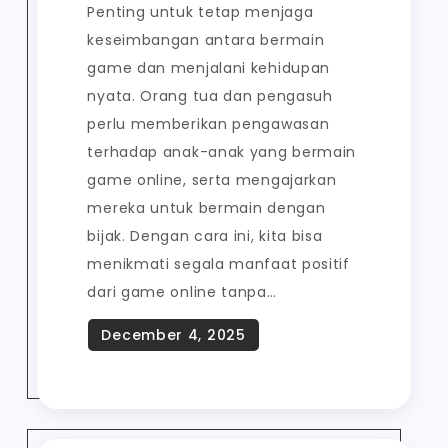
Penting untuk tetap menjaga
keseimbangan antara bermain
game dan menjalani kehidupan
nyata. Orang tua dan pengasuh
perlu memberikan pengawasan
terhadap anak-anak yang bermain
game online, serta mengajarkan
mereka untuk bermain dengan
bijak. Dengan cara ini, kita bisa
menikmati segala manfaat positif
dari game online tanpa…