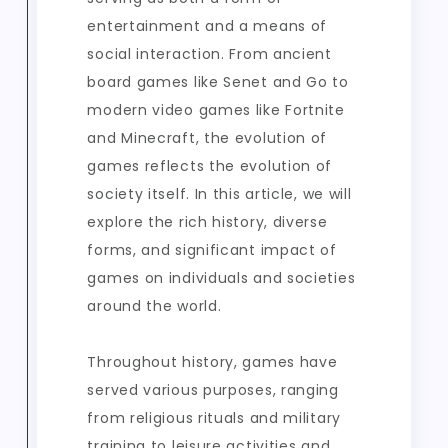
entertainment and a means of
social interaction. From ancient
board games like Senet and Go to
modern video games like Fortnite
and Minecraft, the evolution of
games reflects the evolution of
society itself. In this article, we will
explore the rich history, diverse
forms, and significant impact of
games on individuals and societies
around the world.
Throughout history, games have
served various purposes, ranging
from religious rituals and military
training to leisure activities and