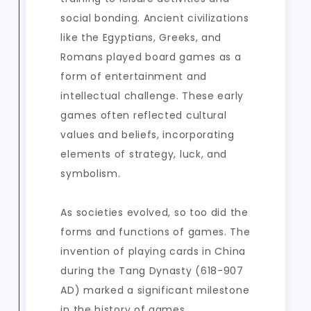
social bonding. Ancient civilizations
like the Egyptians, Greeks, and
Romans played board games as a
form of entertainment and
intellectual challenge. These early
games often reflected cultural
values and beliefs, incorporating
elements of strategy, luck, and
symbolism.
As societies evolved, so too did the
forms and functions of games. The
invention of playing cards in China
during the Tang Dynasty (618-907
AD) marked a significant milestone
in the history of games,