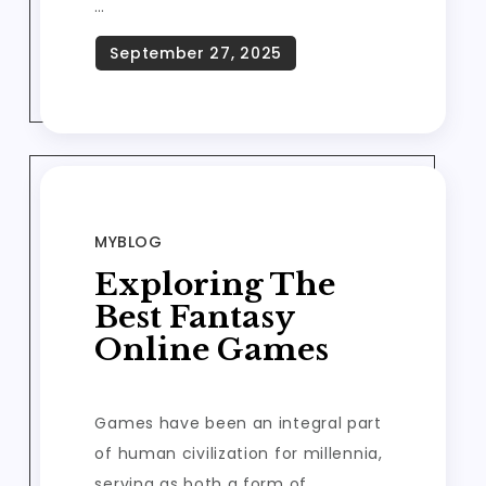
…
MYBLOG
Exploring The
Best Fantasy
Online Games
Games have been an integral part
of human civilization for millennia,
serving as both a form of