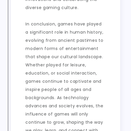
diverse gaming culture.
In conclusion, games have played
a significant role in human history,
evolving from ancient pastimes to
modern forms of entertainment
that shape our cultural landscape.
Whether played for leisure,
education, or social interaction,
games continue to captivate and
inspire people of all ages and
backgrounds. As technology
advances and society evolves, the
influence of games will only
continue to grow, shaping the way
we play, learn, and connect with