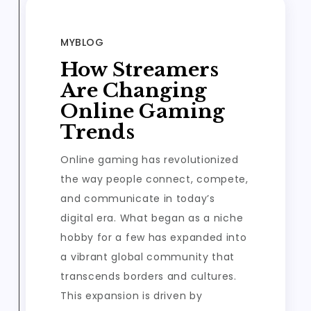
MYBLOG
How Streamers
Are Changing
Online Gaming
Trends
Online gaming has revolutionized
the way people connect, compete,
and communicate in today’s
digital era. What began as a niche
hobby for a few has expanded into
a vibrant global community that
transcends borders and cultures.
This expansion is driven by