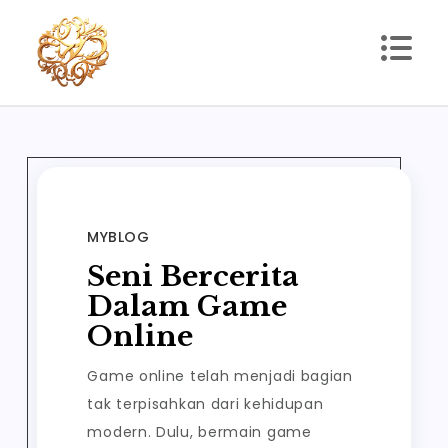
Skip
to
content
xhl51
xhl51
MYBLOG
Seni Bercerita
Dalam Game
Online
Game online telah menjadi bagian
tak terpisahkan dari kehidupan
modern. Dulu, bermain game