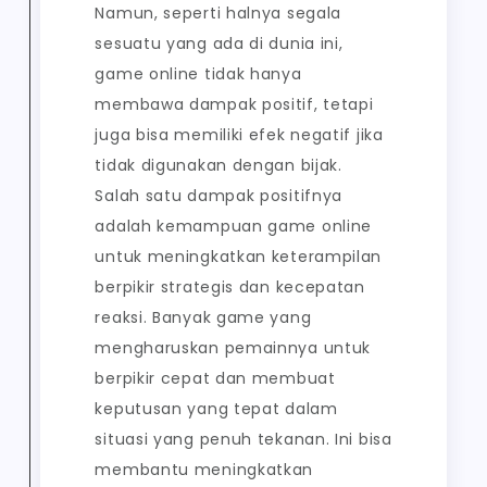
Namun, seperti halnya segala
sesuatu yang ada di dunia ini,
game online tidak hanya
membawa dampak positif, tetapi
juga bisa memiliki efek negatif jika
tidak digunakan dengan bijak.
Salah satu dampak positifnya
adalah kemampuan game online
untuk meningkatkan keterampilan
berpikir strategis dan kecepatan
reaksi. Banyak game yang
mengharuskan pemainnya untuk
berpikir cepat dan membuat
keputusan yang tepat dalam
situasi yang penuh tekanan. Ini bisa
membantu meningkatkan